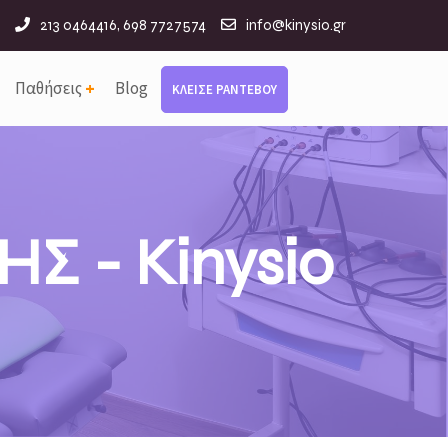
213 0464416, 698 7727574
info@kinysio.gr
Παθήσεις
Blog
ΚΛΕΙΣΕ ΡΑΝΤΕΒΟΥ
 - Kinysio