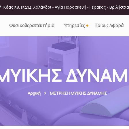
Κέας 58, 15234, Χαλάνδρι - Αγία Παρασκευή - Γέρακας - Βριλήσσια
Φυσικοθεραπευτήριο
Υπηρεσίες
Ποιους Αφορά
ΥΙΚΗΣ ΔΥΝΑΜΗΣ
Αρχική
ΜΕΤΡΗΣΗ ΜΥΙΚΗΣ ΔΥΝΑΜΗΣ