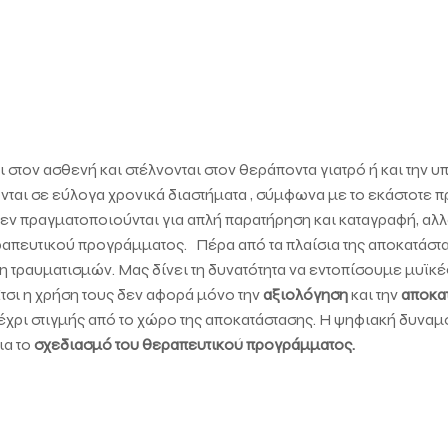
στον ασθενή και στέλνονται στον θεράποντα γιατρό ή και την 
ται σε εύλογα χρονικά διαστήματα , σύμφωνα με το εκάστοτε π
ν πραγματοποιούνται για απλή παρατήρηση και καταγραφή, αλλά
ραπευτικού προγράμματος. Πέρα από τα πλαίσια της αποκατάστα
ψη τραυματισμών. Μας δίνει τη δυνατότητα να εντοπίσουμε μυϊκ
σι η χρήση τους δεν αφορά μόνο την
αξιολόγηση
και την
αποκα
έχρι στιγμής από το χώρο της αποκατάστασης. Η ψηφιακή δυναμ
ια το
σχεδιασμό του θεραπευτικού προγράμματος.