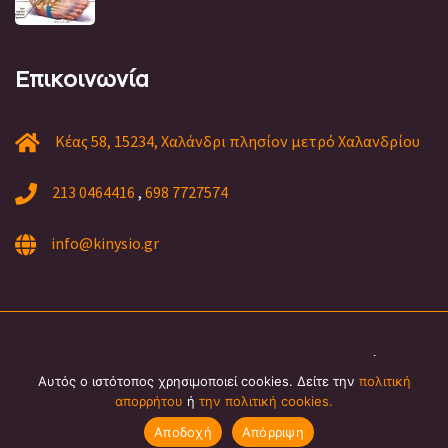
Επικοινωνία
Κέας 58, 15234, Χαλάνδρι πλησίον μετρό Χαλανδρίου
213 0464416
,
698 7727574
info@kinysio.gr
Copyright © 2024 kinysio | Φυσικοθεραπεία,
Αυτός ο ιστότοπος χρησιμοποιεί cookies. Δείτε την
πολιτική
Φυσικοθεραπευτήριο Χαλάνδρι - Αγία Παρασκευή -
απορρήτου
ή
την πολιτική cookies.
Γέρακας - Βριλήσσια | all rights reserved.
Κλείστε Ραντεβού
Αποδοχή
Απόρριψη