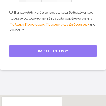
09:00
10:00
Ενημερώθηκα ότι τα προσωπικά δεδομένα που
11:00
παρέχω υφίστανται επεξεργασία σύμφωνα με την
12:00
Πολιτική Προστασίας Προσωπικών Δεδομένων
της
13:00
KINYSIO
14:00
15:00
16:00
17:00
18:00
19:00
20:00
21:00
22:00
23:00